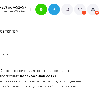
pp
0
СЕТКИ 12М
ой
предназначен для натяжения сетки над
 провисание
волейбольной сетки
.
чественных и прочных материалов, пригоден для
волейбольных площадках при неблагоприятных
.