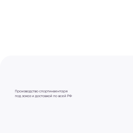
О нас
Оплата заказа
Возврат
Производство спортинвентаря
под заказ и доставкой по всей РФ
Доставка
Акции
Новости
Контакты
Получить КП
Будьте в курсе,
подпишитесь на рассылку
новостей
Получить консультацию