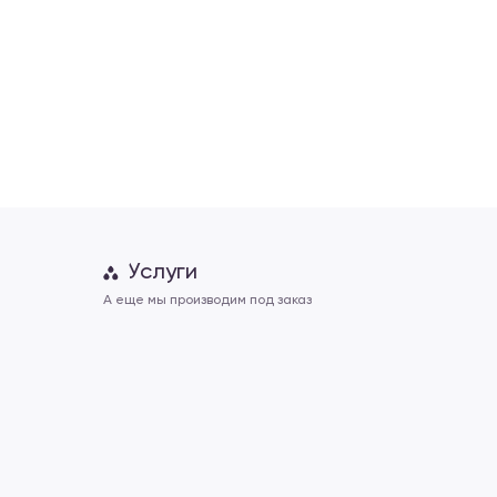
Услуги
А еще мы производим под заказ
+7 (927) 6
Общий каталог
+7 (8352) 
Тяжелая атлетика
Баскетбол
L-king-spo
Бокс и единоборства
sale@L-kin
Гимнастика
buh@L-king