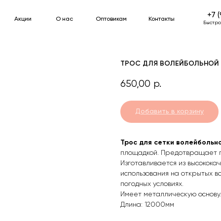
+7 (927) 667-52-57
+7 (927) 667-52-57
ии
ии
О нас
О нас
Оптовикам
Оптовикам
Контакты
Контакты
Быстро отвечаем в WhatsA
ТРОС ДЛЯ ВОЛЕЙБОЛЬНОЙ 
650,00
р.
Добавить в корзину
Трос для сетки волейбольн
площадкой. Предотвращает
Изготавливается из высокока
использования на открытых 
погодных условиях.
Имеет металлическую основу
Длина: 12000мм