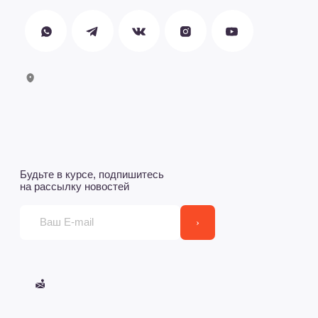
Сеошный текс для выдачи, примерно такого размера.
Сеошный текс для выдачи, примерно такого размера.
Сеошный текс для выдачи, примерно такого размера.
Сеошный текс для выдачи, примерно такого размера.
Сеошный текс для выдачи, примерно такого размера.