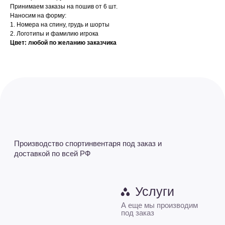
Услуги
Принимаем заказы на пошив от 6 шт.
О нас
Наносим на форму:
А еще мы производим
Оплата заказа
под заказ
1. Номера на спину, грудь и шорты
2. Логотипы и фамилию игрока
Возврат
Общий каталог
Цвет: любой по желанию заказчика
Доставка
Тяжелая атлетика
Акции
Баскетбол
Новости
Бокс и единоборства
Контакты
Гимнастика
+7 (927) 667-52-57
+7 (8352) 37-52-57
L-king-sport@mail.ru - Приемная
sale@L-king.ru - Отдел продаж
buh@L-king.ru - Бухгалтерия