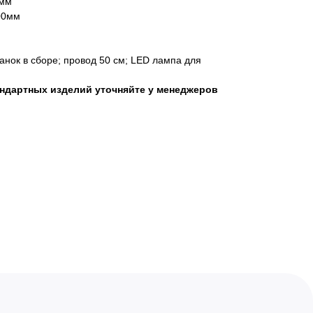
0мм
00мм
танок в сборе; провод 50 см; LED лампа для
андартных изделий уточняйте у менеджеров
67-52-57
37-52-57