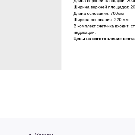
Длина верхней площадки: 20
Ширина верхней площадки: 2
Длина основания: 700мм
Ширина основания: 220 мм
В комплект счетчика входит: с
индикации.
Цены на изготовление нест
Услуги
А еще мы производим под заказ
+7 (927) 6
Общий каталог
+7 (8352) 
Тяжелая атлетика