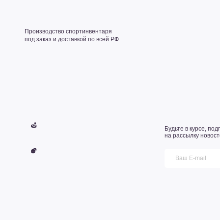
Акции
Новости
Контакты
Получить КП
Будьте в курсе, подпишитесь
на рассылку новостей
Получить консультацию
Производственно-торговая компания L-KING SPORT 2012-2024©
Сеошный текс для выдачи, примерно такого размера. Сеошный текс для выдачи, приме
для выдачи, примерно такого размера. Сеошный текс для выдачи, примерно такого ра
примерно такого размера. Сеошный текс для выдачи, примерно такого размера.