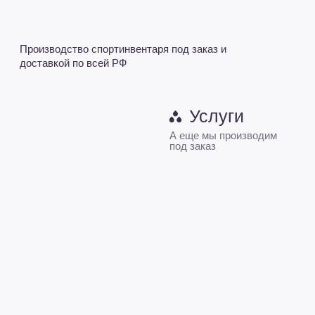
+7 (8352) 37-52-57
L-king-sport@mail.ru - Приемная
sale@L-king.ru - Отдел продаж
buh@L-king.ru - Бухгалтерия
ПН-ПТ 9-18 | СБ 10-16
Будьте в курсе, подпишитесь
на рассылку новостей
›
Получить КП
Получить консультацию