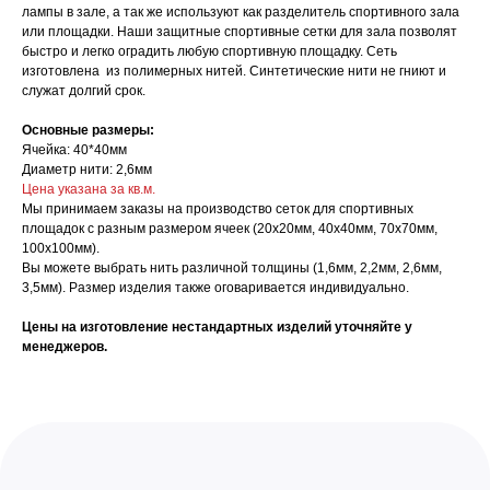
лампы в зале, а так же используют как разделитель спортивного зала
или площадки. Наши защитные спортивные сетки для зала позволят
быстро и легко оградить любую спортивную площадку. Сеть
изготовлена из полимерных нитей. Синтетические нити не гниют и
служат долгий срок.
Производство спортинвентаря под заказ и
Основные размеры:
доставкой по всей РФ
Ячейка: 40*40мм
Диаметр нити: 2,6мм
Цена указана за кв.м.
Услуги
О нас
Мы принимаем заказы на производство сеток для спортивных
А еще мы производим
площадок с разным размером ячеек (20х20мм, 40х40мм, 70х70мм,
Оплата заказа
под заказ
100х100мм).
Возврат
Общий каталог
Вы можете выбрать нить различной толщины (1,6мм, 2,2мм, 2,6мм,
Доставка
Тяжелая атлетика
3,5мм). Размер изделия также оговаривается индивидуально.
Акции
Баскетбол
Цены на изготовление нестандартных изделий уточняйте у
Новости
Бокс и единоборства
менеджеров.
Контакты
Гимнастика
+7 (927) 667-52-57