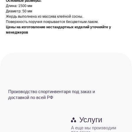
Основные размеры:
Длина: 1500 мм
Услуги
Диаметр: 50 мм
О нас
А еще мы производим
Жердь выполнена из массива клеёной сосны.
Оплата заказа
под заказ
Поверхность поручня покрывается бесцветным лаком.
Возврат
Общий каталог
Цены на изготовление нестандартных изделий уточняйте у
менеджеров
Доставка
Тяжелая атлетика
Акции
Баскетбол
Новости
Бокс и единоборства
Контакты
Гимнастика
+7 (927) 667-52-57
+7 (8352) 37-52-57
L-king-sport@mail.ru - Приемная
sale@L-king.ru - Отдел продаж
buh@L-king.ru - Бухгалтерия