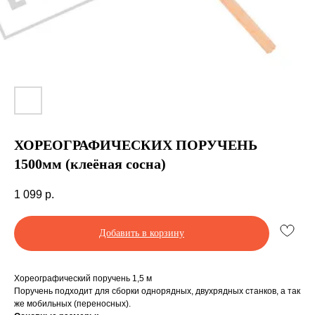
ХОРЕОГРАФИЧЕСКИХ ПОРУЧЕНЬ
1500мм (клеёная сосна)
1 099
р.
Добавить в корзину
Хореографический поручень 1,5 м
Поручень подходит для сборки однорядных, двухрядных станков, а так
Производство спортинвентаря под заказ и
доставкой по всей РФ
же мобильных (переносных).