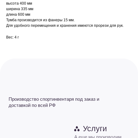
высота 400 мм
ширина 335 мм
Услуги
О нас
длина 600 мм
А еще мы производим
Тумба производится из фанеры 15 мм.
Оплата заказа
под заказ
Для удобного перемещения и хранения имеются прорези для рук.
Возврат
Общий каталог
Доставка
Тяжелая атлетика
Вес: 4 г
Акции
Баскетбол
Новости
Бокс и единоборства
Контакты
Гимнастика
+7 (927) 667-52-57
+7 (8352) 37-52-57
L-king-sport@mail.ru - Приемная
sale@L-king.ru - Отдел продаж
buh@L-king.ru - Бухгалтерия