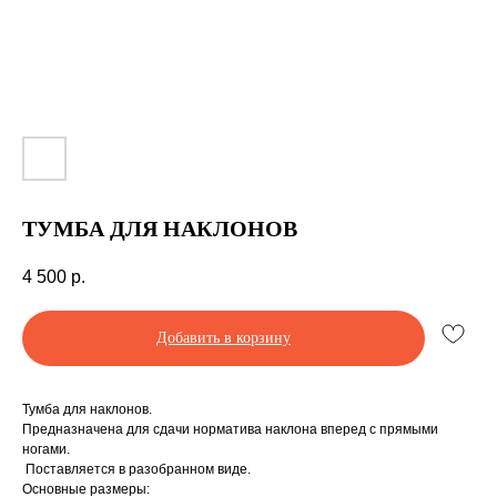
ТУМБА ДЛЯ НАКЛОНОВ
4 500
р.
Добавить в корзину
Тумба для наклонов.
Предназначена для сдачи норматива наклона вперед с прямыми
ногами.
Производство спортинвентаря под заказ и
Поставляется в разобранном виде.
доставкой по всей РФ
Основные размеры: