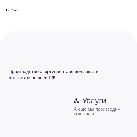
Вес: 40 г
+7 (927) 667-52-57
+7 (8352) 37-52-57
L-king-sport@mail.ru - Приемная
sale@L-king.ru - Отдел продаж
buh@L-king.ru - Бухгалтерия
ПН-ПТ 9-18 | СБ 10-16
Будьте в курсе, подпишитесь
на рассылку новостей
›