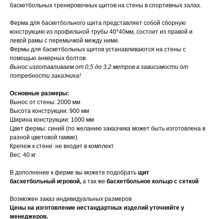
баскетбольных тренировочных щитов на стены в спортивных залах.
Ферма для баскетбольного щита представляет собой сборную
конструкцию из профильной трубы 40*40мм, состоит из правой и
левой рамы с перемычкой между ними.
Фермы для баскетбольных щитов устанавливаются на стены с
помощью анкерных болтов.
Вынос изготавливаем от 0,5 до 3,2 метров в зависимости от
потребности заказчика!
Основные размеры:
Вынос от стены: 2000 мм
Высота конструкции: 900 мм
Производство спортинвентаря под заказ и
Ширина конструкции: 1000 мм
доставкой по всей РФ
Цвет фермы: синий (по желанию заказчика может быть изготовлена в
разной цветовой гамме).
Услуги
Крепеж к стене: не входит в комплект
О нас
Вес: 40 кг
А еще мы производим
Оплата заказа
под заказ
Возврат
В дополнение к ферме вы можете подобрать
щит
Общий каталог
баскетбольный игровой,
а так же
баскетбольное кольцо с сеткой
Доставка
Тяжелая атлетика
Акции
Баскетбол
Возможен заказ индивидуальных размеров
Новости
Бокс и единоборства
Цены на изготовление нестандартных изделий уточняйте у
менеджеров.
Контакты
Гимнастика